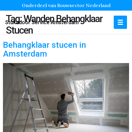
Onderdeel van Bouwsector Nederland
Tag:
Wanden Behangklaar
Stukadoor Service Amsterdam
Stucen
Behangklaar stucen in
Amsterdam