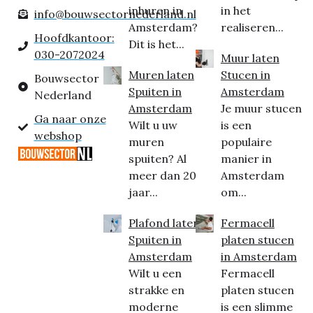
inhuren in
in het
info@bouwsectornederland.nl
Amsterdam?
realiseren...
Hoofdkantoor:
Dit is het...
030-2072024
Muur laten
Muren laten
Stucen in
Bouwsector
Spuiten in
Amsterdam
Nederland
Amsterdam
Je muur stucen
Ga naar onze
Wilt u uw
is een
webshop
muren
populaire
spuiten? Al
manier in
meer dan 20
Amsterdam
jaar...
om...
Plafond laten
Fermacell
Spuiten in
platen stucen
Amsterdam
in Amsterdam
Wilt u een
Fermacell
strakke en
platen stucen
moderne
is een slimme