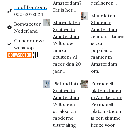
Amsterdam?
realiseren...
Hoofdkantoor:
Dit is het...
030-2072024
Muur laten
Muren laten
Stucen in
Bouwsector
Spuiten in
Amsterdam
Nederland
Amsterdam
Je muur stucen
Ga naar onze
Wilt u uw
is een
webshop
muren
populaire
spuiten? Al
manier in
meer dan 20
Amsterdam
jaar...
om...
Plafond laten
Fermacell
Spuiten in
platen stucen
Amsterdam
in Amsterdam
Wilt u een
Fermacell
strakke en
platen stucen
moderne
is een slimme
uitstraling
keuze voor