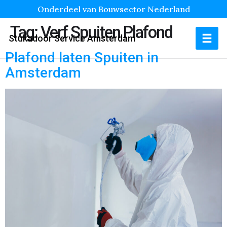
Onderdeel van Bouwsector Nederland
Tag:
Verf Spuiten Plafond
Stukadoor Service Amsterdam
Plafond laten Spuiten in
Amsterdam