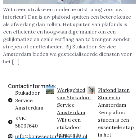
Wilt u een strakke en moderne uitstraling voor uw
interieur? Dan is uw plafond spuiten een betere keuze
als afwerking dan rollen. Het spuiten van plafonds is
een efficiënte en hoogwaardige manier om een
gelijkmatige en egale verflaag aan te brengen zonder
strepen of oneffenheden. Bij Stukadoor Service
Amsterdam bieden we gespecialiseerde diensten voor
het […]
Contactinformatie:
Werkgebied
Plafond laten
Stukadoor
van Stukadoor
Stucen in
Service
Service
Amsterdam
Amsterdam
Amsterdam
Een plafond
KVK:
Wilt u een
stucen is een
58037640
stukadoor
essentiële stap
inhuren in
in het
info@bouwsectornederland.nl