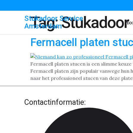
Tag:
Stukadoor
Stukadoor Service
Ho
Amsterdam
Fermacell platen stu
Fermacell platen stucen is een slimme keuze
Fermacell platen zijn populair vanwege hun 
naar het professioneel stucen van deze plat
Contactinformatie: