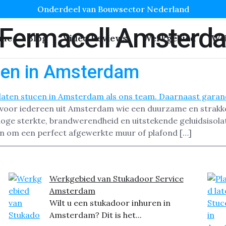
Onderdeel van Bouwsector Nederland
 Fermacell Amsterd
me
Blog
Video Reviews
Werkgebied
We
cen in Amsterdam
 voor iedereen uit Amsterdam wie een duurzame en strakk
hoge sterkte, brandwerendheid en uitstekende geluidsisola
en om een perfect afgewerkte muur of plafond […]
Werkgebied van Stukadoor Service
Amsterdam
Wilt u een stukadoor inhuren in
Amsterdam? Dit is het...