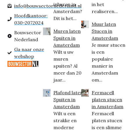
inhuren in
in het
info@bouwsectornederland.nl
Amsterdam?
realiseren...
Hoofdkantoor:
Dit is het...
030-2072024
Muur laten
Muren laten
Stucen in
Bouwsector
Spuiten in
Amsterdam
Nederland
Amsterdam
Je muur stucen
Ga naar onze
Wilt u uw
is een
webshop
muren
populaire
spuiten? Al
manier in
meer dan 20
Amsterdam
jaar...
om...
Plafond laten
Fermacell
Spuiten in
platen stucen
Amsterdam
in Amsterdam
Wilt u een
Fermacell
strakke en
platen stucen
moderne
is een slimme