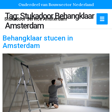
Onderdeel van Bouwsector Nederland
Tag:
Stukadoor Behangklaar
Stukadoor Service Amsterdam
Amsterdam
Behangklaar stucen in
Amsterdam