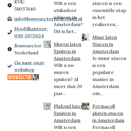
KVK:
Wilt u een
stucen is een
58037640
stukadoor
essentiële stap
inhuren in
in het
info@bouwsectornederland.nl
Amsterdam?
realiseren...
Hoofdkantoor:
Dit is het...
030-2072024
Muur laten
Muren laten
Stucen in
Bouwsector
Spuiten in
Amsterdam
Nederland
Amsterdam
Je muur stucen
Ga naar onze
Wilt u uw
is een
webshop
muren
populaire
spuiten? Al
manier in
meer dan 20
Amsterdam
jaar...
om...
Plafond laten
Fermacell
Spuiten in
platen stucen
Amsterdam
in Amsterdam
Wilt u een
Fermacell