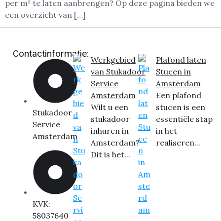
per m² te laten aanbrengen? Op deze pagina bieden we
een overzicht van […]
Contactinformatie:
Werkgebied
Plafond laten
van Stukadoor
Stucen in
Service
Amsterdam
Amsterdam
Een plafond
Wilt u een
stucen is een
Stukadoor
stukadoor
essentiële stap
Service
inhuren in
in het
Amsterdam
Amsterdam?
realiseren...
Dit is het...
KVK:
58037640