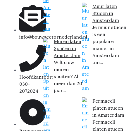
Muur laten
Stucen in
Amsterdam
Je muur stucen
is een
info@bouwsectornederland.nl
Muren laten
populaire
Spuiten in
manier in
Amsterdam
Amsterdam
Wilt u uw
om...
muren
spuiten? Al
Hoofdkantoor:
meer dan 20
030-
jaar...
2072024
Fermacell
platen stucen
in Amsterdam
Fermacell
platen stucen