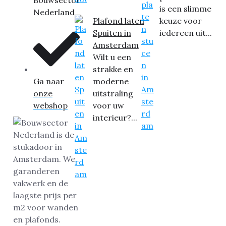
Bouwsector
is een slimme
Nederland
Plafond laten
keuze voor
Spuiten in
iedereen uit...
Amsterdam
Wilt u een
strakke en
Ga naar
moderne
onze
uitstraling
webshop
voor uw
interieur?...