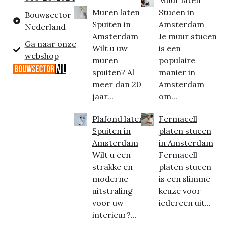
Muur laten
Muren laten
Stucen in
Bouwsector
Spuiten in
Amsterdam
Nederland
Amsterdam
Je muur stucen
Ga naar onze
Wilt u uw
is een
webshop
muren
populaire
spuiten? Al
manier in
meer dan 20
Amsterdam
jaar...
om...
Plafond laten
Fermacell
Spuiten in
platen stucen
Amsterdam
in Amsterdam
Wilt u een
Fermacell
strakke en
platen stucen
moderne
is een slimme
uitstraling
keuze voor
voor uw
iedereen uit...
interieur?...