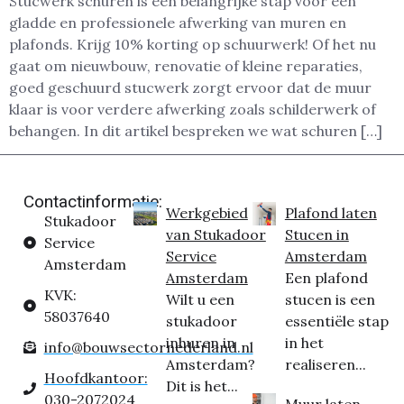
Stucwerk schuren is een belangrijke stap voor een
gladde en professionele afwerking van muren en
plafonds. Krijg 10% korting op schuurwerk! Of het nu
gaat om nieuwbouw, renovatie of kleine reparaties,
goed geschuurd stucwerk zorgt ervoor dat de muur
klaar is voor verdere afwerking zoals schilderwerk of
behangen. In dit artikel bespreken we wat schuren […]
Contactinformatie:
Werkgebied
Plafond laten
Stukadoor
van Stukadoor
Stucen in
Service
Service
Amsterdam
Amsterdam
Amsterdam
Een plafond
KVK:
Wilt u een
stucen is een
58037640
stukadoor
essentiële stap
inhuren in
in het
info@bouwsectornederland.nl
Amsterdam?
realiseren...
Hoofdkantoor:
Dit is het...
030-2072024