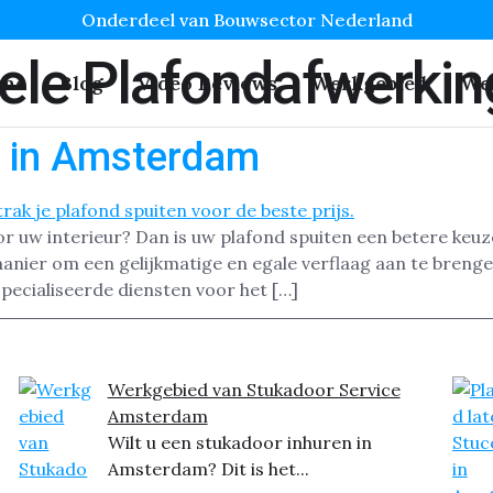
Onderdeel van Bouwsector Nederland
nele Plafondafwerki
me
Blog
Video Reviews
Werkgebied
We
n in Amsterdam
or uw interieur? Dan is uw plafond spuiten een betere keuz
manier om een gelijkmatige en egale verflaag aan te breng
ecialiseerde diensten voor het […]
Werkgebied van Stukadoor Service
Amsterdam
Wilt u een stukadoor inhuren in
Amsterdam? Dit is het...