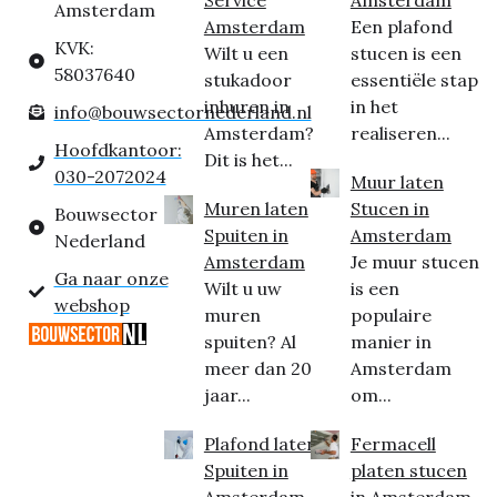
Service
Amsterdam
Amsterdam
Amsterdam
Een plafond
KVK:
Wilt u een
stucen is een
58037640
stukadoor
essentiële stap
inhuren in
in het
info@bouwsectornederland.nl
Amsterdam?
realiseren...
Hoofdkantoor:
Dit is het...
030-2072024
Muur laten
Muren laten
Stucen in
Bouwsector
Spuiten in
Amsterdam
Nederland
Amsterdam
Je muur stucen
Ga naar onze
Wilt u uw
is een
webshop
muren
populaire
spuiten? Al
manier in
meer dan 20
Amsterdam
jaar...
om...
Plafond laten
Fermacell
Spuiten in
platen stucen