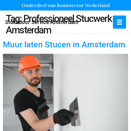
Onderdeel van Bouwsector Nederland
Tag:
Professioneel Stucwerk
Stukadoor Service Amsterdam
Amsterdam
Muur laten Stucen in Amsterdam