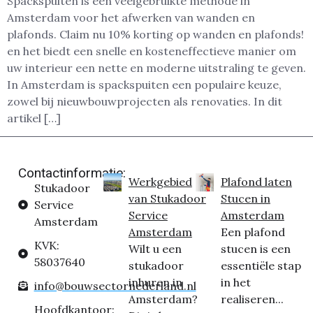
Spackspuiten is een veelgebruikte methode in
Amsterdam voor het afwerken van wanden en
plafonds. Claim nu 10% korting op wanden en plafonds!
en het biedt een snelle en kosteneffectieve manier om
uw interieur een nette en moderne uitstraling te geven.
In Amsterdam is spackspuiten een populaire keuze,
zowel bij nieuwbouwprojecten als renovaties. In dit
artikel […]
Contactinformatie:
Werkgebied
Plafond laten
Stukadoor
van Stukadoor
Stucen in
Service
Service
Amsterdam
Amsterdam
Amsterdam
Een plafond
KVK:
Wilt u een
stucen is een
58037640
stukadoor
essentiële stap
inhuren in
in het
info@bouwsectornederland.nl
Amsterdam?
realiseren...
Hoofdkantoor: