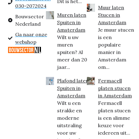
Dit is het...
030-2072024
Muur laten
Muren laten
Stucen in
Bouwsector
Spuiten in
Amsterdam
Nederland
Amsterdam
Je muur stucen
Ga naar onze
Wilt u uw
is een
webshop
muren
populaire
spuiten? Al
manier in
meer dan 20
Amsterdam
jaar...
om...
Plafond laten
Fermacell
Spuiten in
platen stucen
Amsterdam
in Amsterdam
Wilt u een
Fermacell
strakke en
platen stucen
moderne
is een slimme
uitstraling
keuze voor
voor uw
iedereen uit...