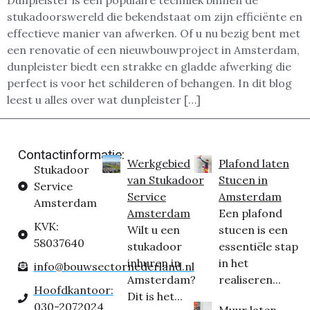
Dunpleister is een populaire techniek binnen de
stukadoorswereld die bekendstaat om zijn efficiënte en
effectieve manier van afwerken. Of u nu bezig bent met
een renovatie of een nieuwbouwproject in Amsterdam,
dunpleister biedt een strakke en gladde afwerking die
perfect is voor het schilderen of behangen. In dit blog
leest u alles over wat dunpleister […]
Contactinformatie:
Werkgebied
Plafond laten
Stukadoor
van Stukadoor
Stucen in
Service
Service
Amsterdam
Amsterdam
Amsterdam
Een plafond
KVK:
Wilt u een
stucen is een
58037640
stukadoor
essentiële stap
inhuren in
in het
info@bouwsectornederland.nl
Amsterdam?
realiseren...
Hoofdkantoor:
Dit is het...
030-2072024
Muur laten