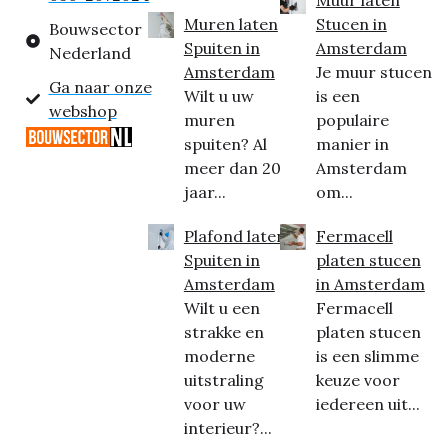
Muren laten
Stucen in
Bouwsector
Spuiten in
Amsterdam
Nederland
Amsterdam
Je muur stucen
Ga naar onze
Wilt u uw
is een
webshop
muren
populaire
spuiten? Al
manier in
meer dan 20
Amsterdam
jaar...
om...
Plafond laten
Fermacell
Spuiten in
platen stucen
Amsterdam
in Amsterdam
Wilt u een
Fermacell
strakke en
platen stucen
moderne
is een slimme
uitstraling
keuze voor
voor uw
iedereen uit...
interieur?...