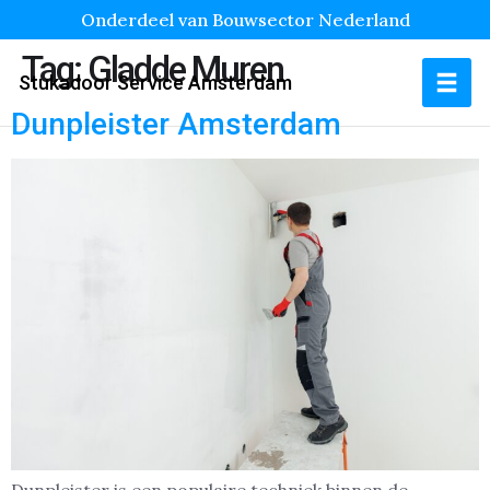
Onderdeel van Bouwsector Nederland
Tag:
Gladde Muren
Stukadoor Service Amsterdam
Dunpleister Amsterdam